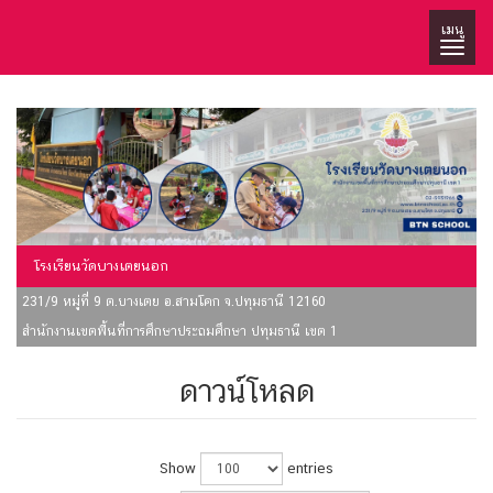
เมนู
โรงเรียนวัดบางเตยนอก
231/9 หมู่ที่ 9 ต.บางเตย อ.สามโคก จ.ปทุมธานี 12160
สำนักงานเขตพื้นที่การศึกษาประถมศึกษา ปทุมธานี เขต 1
ดาวน์โหลด
Show
entries