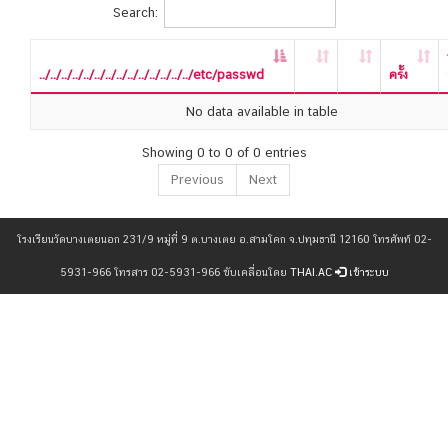
Search:
../../../../../../../../../../../../../../etc/passwd
ครั้ง
No data available in table
Showing 0 to 0 of 0 entries
Previous
Next
โรงเรียนวัดบางเตยนอก 231/9 หมู่ที่ 9 ต.บางเตย อ.สามโคก จ.ปทุมธานี 12160 โทรศัพท์ 02-
5931-966 โทรสาร 02-5931-966 ขับเคลื่อนโดย
THAI.AC
เข้าระบบ