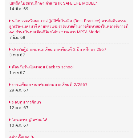
เสพติดในสถานศึกษา ด้วย "BTK SAFE LIFE MODEL"
14 มี.ค. 69
นวัตกรรมหรือผลการปฏิบัติที่เป็นเลิศ (ฺBest Practice) การจัดกิจกรรม
ลูกเสือ-เนตรนารี ตามพระบรมราโชบายด้านการศึกษาของในหลวงรัชกาลที่
๑๐ ด้านเป็นพลเมืองดีโดยใช้กระบวนการ MPTA Model
7 มิ.ย. 68
ประชุมผู้ปกครองนักเรียน ภาคเรียนที่ 2 ปีการศึกษา 2567
3 พ.ย 67
ต้อนรับวันเปิดเทอม ฺBack to school
1 พ.ย 67
การเตรียมความพร้อมก่อนภาคเรียนที่ 2/2567
29 ต.ค. 67
มอบทุนการศึกษา
12 ต.ค. 67
โครงการปฐวินซ่อมให้
10 ต.ค. 67
ดูข่าวทั้งหมด