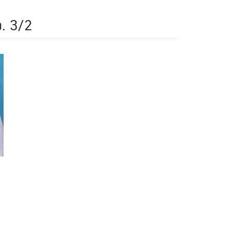
อ. 3/2