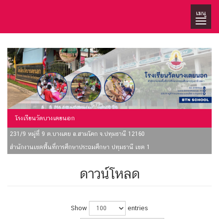
เมนู
โรงเรียนวัดบางเตยนอก
231/9 หมู่ที่ 9 ต.บางเตย อ.สามโคก จ.ปทุมธานี 12160
สำนักงานเขตพื้นที่การศึกษาประถมศึกษา ปทุมธานี เขต 1
ดาวน์โหลด
Show
entries