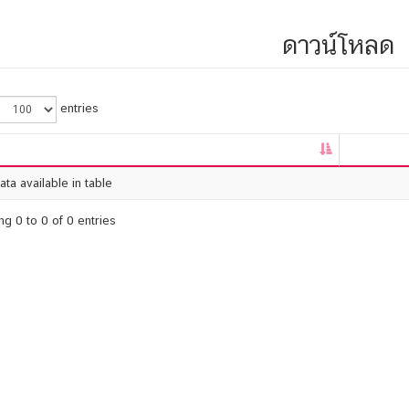
ดาวน์โหลด
entries
ta available in table
g 0 to 0 of 0 entries